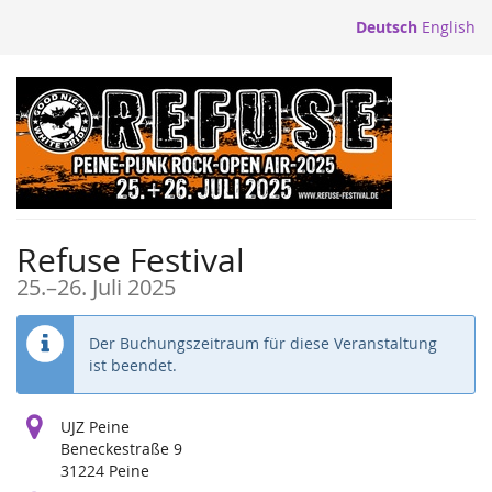
Zum
Deutsch
English
Haupt-
Inhalt
springen
Refuse Festival
bis
25.
–
26. Juli 2025
Der Buchungszeitraum für diese Veranstaltung
ist beendet.
UJZ Peine
Beneckestraße 9
31224 Peine