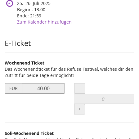
bis
25.
–
26. Juli 2025
Beginn:
13:00
Ende:
21:59
Zum Kalender hinzufügen
E-Ticket
Wochenend Ticket
Das Wochenendticket für das Refuse Festival, welches dir den
Zutritt für beide Tage ermöglicht!
Preis
Menge
-
EUR
in
EUR
für
+
Wochenend
Ticket
setzen
Soli-Wochenend Ticket