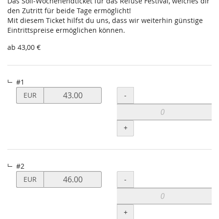
Das Soli-Wochenendticket für das Refuse Festival, welches dir
den Zutritt für beide Tage ermöglicht!
Mit diesem Ticket hilfst du uns, dass wir weiterhin günstige
Eintrittspreise ermöglichen können.
ab 43,00 €
#1
Preis
Menge
-
EUR
von
#1
verändern
+
#2
Preis
Menge
-
EUR
von
#2
verändern
+